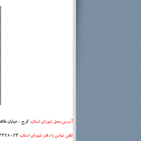
آدرس محل شورای استان:
کرج - خیابان طالق
تلفن تماس با دفتر شورای استان:
4428024